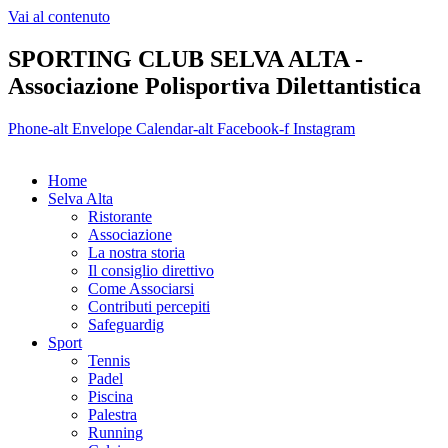
Vai al contenuto
SPORTING CLUB SELVA ALTA -
Associazione Polisportiva Dilettantistica
Phone-alt
Envelope
Calendar-alt
Facebook-f
Instagram
Home
Selva Alta
Ristorante
Associazione
La nostra storia
Il consiglio direttivo
Come Associarsi
Contributi percepiti
Safeguardig
Sport
Tennis
Padel
Piscina
Palestra
Running