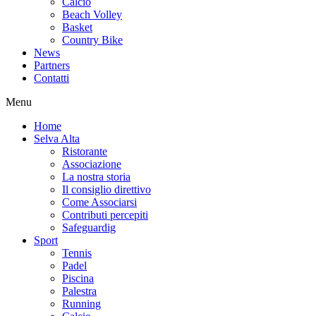
Calcio
Beach Volley
Basket
Country Bike
News
Partners
Contatti
Menu
Home
Selva Alta
Ristorante
Associazione
La nostra storia
Il consiglio direttivo
Come Associarsi
Contributi percepiti
Safeguardig
Sport
Tennis
Padel
Piscina
Palestra
Running